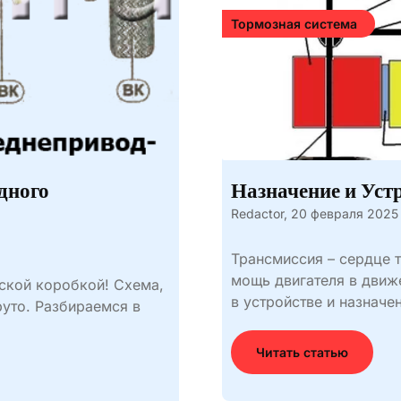
Тормозная система
дного
Назначение и Уст
Redactor,
20 февраля 2025
Трансмиссия – сердце т
мощь двигателя в движ
еской коробкой! Схема,
в устройстве и назначен
руто. Разбираемся в
Читать статью