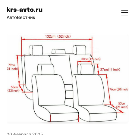
Skip
krs-avto.ru
to
АвтоВестник
content
20 февраля 2025